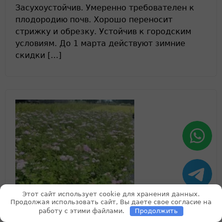
Засухоустойчив. Умеренно требователен к
плодородию почв. Хорошо переносит
стрижку и обрезку. Устойчив к городским
условиям. До 1 марта действуют зимние
скидки […]
Нужны фото растений
Этот сайт использует cookie для хранения данных.
или хотите задать
Продолжая использовать сайт, Вы даете свое согласие на
вопрос?
работу с этими файлами.
Продолжить