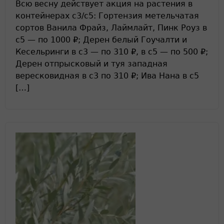
Всю весну действует акция на растения в
контейнерах с3/с5: Гортензия метельчатая
сортов Ванила Фрайз, Лаймлайт, Пинк Роуз в
с5 — по 1000 ₽; Дерен белый Гоучалти и
Кесельринги в с3 — по 310 ₽, в с5 — по 500 ₽;
Дерен отпрысковый и туя западная
вересковидная в с3 по 310 ₽; Ива Нана в с5
[…]