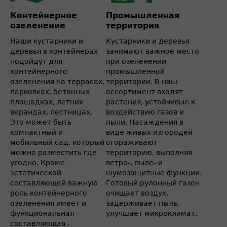
Контейнерное
Промышленная
озеленение
территория
Наши кустарники и
Кустарники и деревья
деревья в контейнерах
занимают важное место
подойдут для
при озеленении
контейнерного
промышленной
озеленения на террасах,
территории. В наш
парковках, бетонных
ассортимент входят
площадках, летних
растения, устойчивые к
верандах, лестницах.
воздействию газов и
Это может быть
пыли. Насаждения в
компактный и
виде живых изгородей
мобильный сад, который
огораживают
можно разместить где
территорию, выполняя
угодно. Кроме
ветро-, пыле- и
эстетической
шумозащитные функции.
составляющей важную
Готовый рулонный газон
роль контейнерного
очищает воздух,
озеленения имеет и
задерживает пыль,
функциональная
улучшает микроклимат.
составляющая -