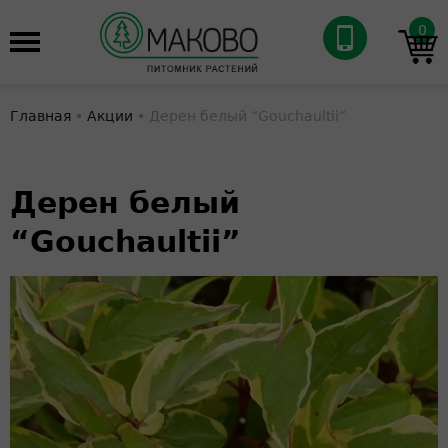
0
Главная
•
Акции
•
Дерен белый “Gouchaultii”
Вы
здесь
Дерен белый
“Gouchaultii”