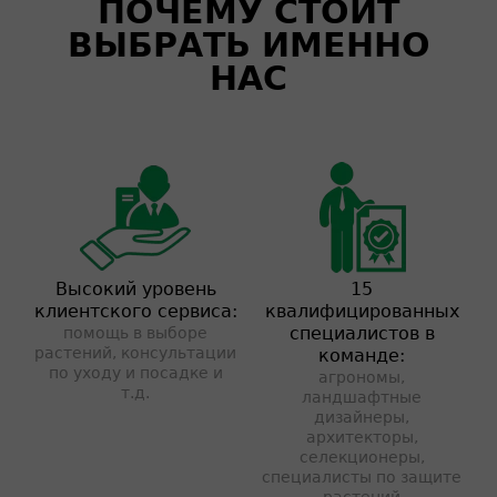
ПОЧЕМУ СТОИТ
ВЫБРАТЬ ИМЕННО
НАС
Высокий уровень
15
клиентского сервиса:
квалифицированных
специалистов в
помощь в выборе
растений, консультации
команде:
по уходу и посадке и
агрономы,
т.д.
ландшафтные
дизайнеры,
архитекторы,
селекционеры,
специалисты по защите