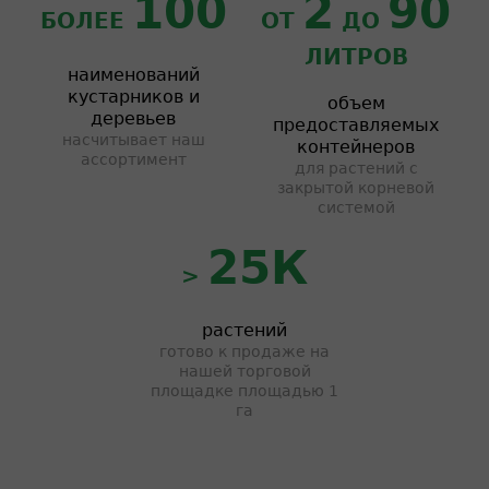
100
2
90
БОЛЕЕ
ОТ
ДО
ЛИТРОВ
наименований
кустарников и
объем
деревьев
предоставляемых
насчитывает наш
контейнеров
ассортимент
для растений с
закрытой корневой
системой
25К
>
растений
готово к продаже на
нашей торговой
площадке площадью 1
га