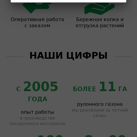
Оперативная работа
Бережная копка и
с заказом
отгрузка растений
НАШИ ЦИФРЫ
2005
11
С
БОЛЕЕ
ГА
ГОДА
рулонного газона
мы реализуем за летний
опыт работы
сезон
в производстве
посадочного материала