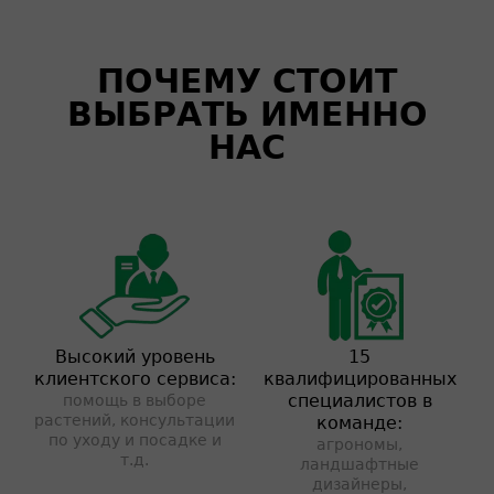
ПОЧЕМУ СТОИТ
ВЫБРАТЬ ИМЕННО
НАС
Высокий уровень
15
клиентского сервиса:
квалифицированных
специалистов в
помощь в выборе
растений, консультации
команде:
по уходу и посадке и
агрономы,
т.д.
ландшафтные
дизайнеры,