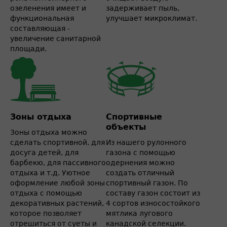
озеленения имеет и
задерживает пыль,
функциональная
улучшает микроклимат.
составляющая -
увеличение санитарной
площади.
Зоны отдыха
Спортивные
объекты
Зоны отдыха можно
сделать спортивной, для
Из нашего рулонного
досуга детей, для
газона с помощью
барбекю, для пассивного
одернения можно
отдыха и т.д. Уютное
создать отличный
оформление любой зоны
спортивный газон. По
отдыха с помощью
составу газон состоит из
декоративных растений,
4 сортов износостойкого
которое позволяет
мятлика лугового
отрешиться от суеты и
канадской селекции.