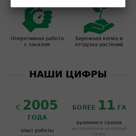
Оперативная работа
Бережная копка и
с заказом
отгрузка растений
НАШИ ЦИФРЫ
2005
11
С
БОЛЕЕ
ГА
ГОДА
рулонного газона
мы реализуем за летний
опыт работы
сезон