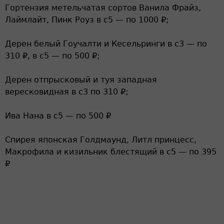
Гортензия метельчатая сортов Ванила Фрайз,
Лаймлайт, Пинк Роуз в с5 — по 1000 ₽;
Дерен белый Гоучалти и Кесельринги в с3 — по
310 ₽, в с5 — по 500 ₽;
Дерен отпрысковый и туя западная
вересковидная в с3 по 310 ₽;
Ива Нана в с5 — по 500 ₽
Спирея японская Голдмаунд, Литл принцесс,
Макрофила и кизильник блестящий в с5 — по 395
₽