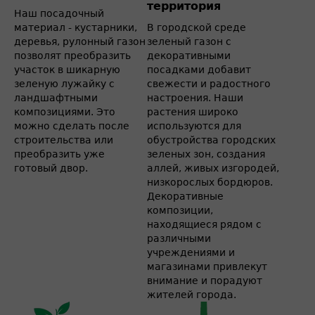
территория
Наш посадочный
материал - кустарники,
В городской среде
деревья, рулонный газон
зеленый газон с
позволят преобразить
декоративными
участок в шикарную
посадками добавит
зеленую лужайку с
свежести и радостного
ландшафтными
настроения. Наши
композициями. Это
растения широко
можно сделать после
используются для
строительства или
обустройства городских
преобразить уже
зеленых зон, создания
готовый двор.
аллей, живых изгородей,
низкорослых бордюров.
Декоративные
композиции,
находящиеся рядом с
различными
учреждениями и
магазинами привлекут
внимание и порадуют
жителей города.