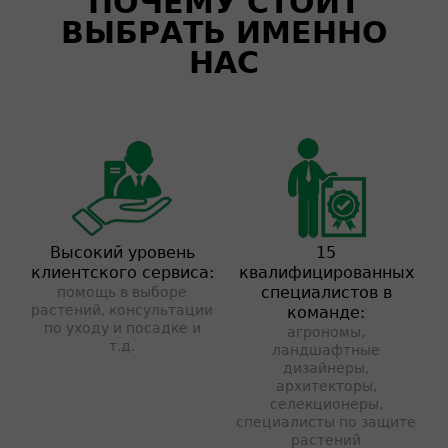
ПОЧЕМУ СТОИТ
ВЫБРАТЬ ИМЕННО
НАС
Высокий уровень
15
клиентского сервиса:
квалифицированных
специалистов в
помощь в выборе
растений, консультации
команде:
по уходу и посадке и
агрономы,
т.д.
ландшафтные
дизайнеры,
архитекторы,
селекционеры,
специалисты по защите
растений