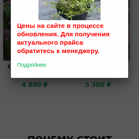
Цены на сайте в процессе
обновления. Для получения
актуального прайса
обратитесь к менеджеру.
Подробнее
Сирень венгерская
Сирень венгерская
h 0,8-1; WRB (D)
h 1-1,2; WRB (D)
4 800 ₽
5 300 ₽