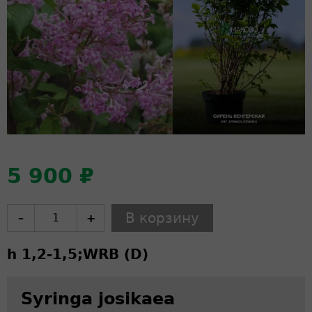
5 900 ₽
–
+
h 1,2-1,5;
WRB (D)
Syringa josikaea