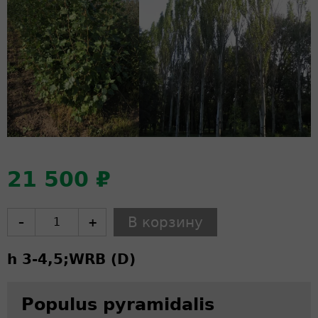
21 500 ₽
–
+
h 3-4,5;
WRB (D)
Populus pyramidalis