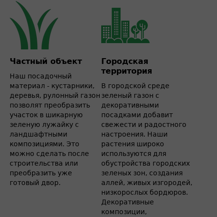
Частный объект
Городская
территория
Наш посадочный
материал - кустарники,
В городской среде
деревья, рулонный газон
зеленый газон с
позволят преобразить
декоративными
участок в шикарную
посадками добавит
зеленую лужайку с
свежести и радостного
ландшафтными
настроения. Наши
композициями. Это
растения широко
можно сделать после
используются для
строительства или
обустройства городских
преобразить уже
зеленых зон, создания
готовый двор.
аллей, живых изгородей,
низкорослых бордюров.
Декоративные
композиции,