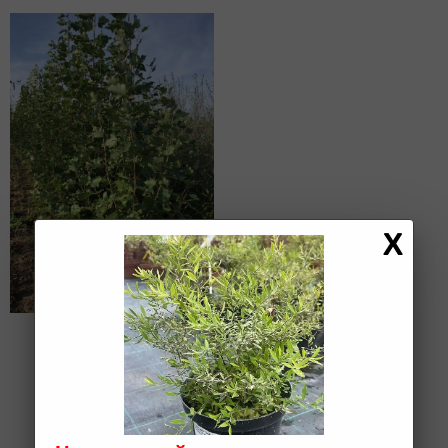
Тополь
пирамидальный
h 3-3,5; WRB (D)
19 000 ₽