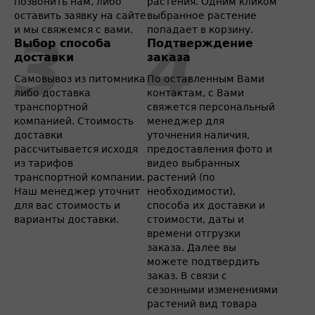
позвонить нам, либо
растения. Одним кликом
оставить заявку на сайте
выбранное растение
и мы свяжемся с вами.
попадает в корзину.
Выбор способа
Подтверждение
доставки
заказа
Самовывоз из питомника
По оставленным Вами
либо доставка
контактам, с Вами
транспортной
свяжется персональный
компанией. Стоимость
менеджер для
доставки
уточнения наличия,
рассчитывается исходя
предоставления фото и
из тарифов
видео выбранных
транспортной компании.
растений (по
Наш менеджер уточнит
необходимости),
для вас стоимость и
способа их доставки и
варианты доставки.
стоимости, даты и
времени отгрузки
заказа. Далее вы
можете подтвердить
заказ. В связи с
сезонными изменениями
растений вид товара