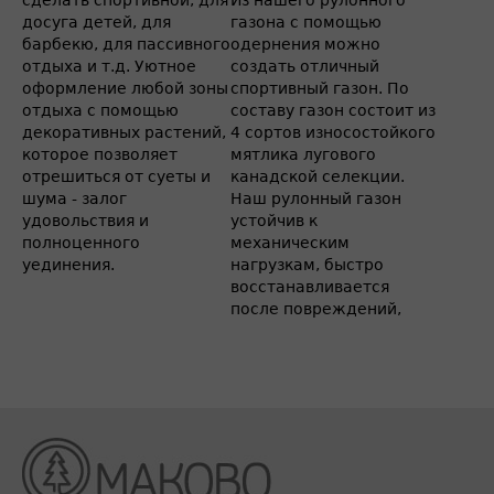
сделать спортивной, для
Из нашего рулонного
досуга детей, для
газона с помощью
барбекю, для пассивного
одернения можно
отдыха и т.д. Уютное
создать отличный
оформление любой зоны
спортивный газон. По
отдыха с помощью
составу газон состоит из
декоративных растений,
4 сортов износостойкого
которое позволяет
мятлика лугового
отрешиться от суеты и
канадской селекции.
шума - залог
Наш рулонный газон
удовольствия и
устойчив к
полноценного
механическим
уединения.
нагрузкам, быстро
восстанавливается
после повреждений,