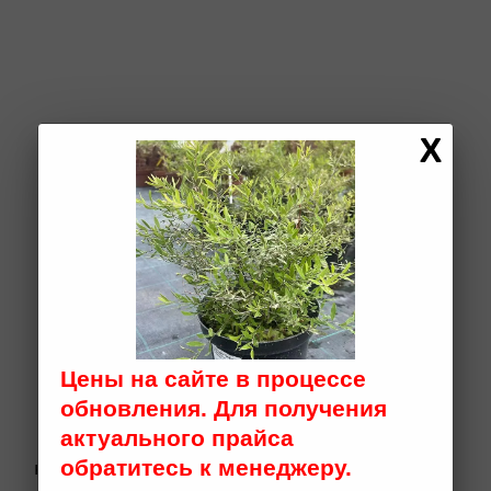
ПОЧЕМУ СТОИТ
ВЫБРАТЬ ИМЕННО
НАС
Цены на сайте в процессе
обновления. Для получения
актуального прайса
Высокий уровень
15
обратитесь к менеджеру.
клиентского сервиса:
квалифицированных
специалистов в
помощь в выборе