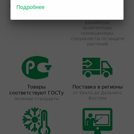
растений, консультации
команде:
Подробнее
по уходу и посадке и
агрономы,
т.д.
ландшафтные
дизайнеры,
архитекторы,
селекционеры,
специалисты по защите
растений
Товары
Поставка в регионы
соответствуют ГОСТу
от Урала до Дальнего
Востока
Зеленые стандарты