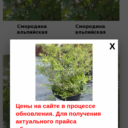
Смородина
Смородина
альпийская
альпийская
h 1-1,2; WRB (D)
h 0,2-0,4; C 5
3 000 ₽
1 000 ₽
Цены на сайте в процессе
обновления. Для получения
актуального прайса