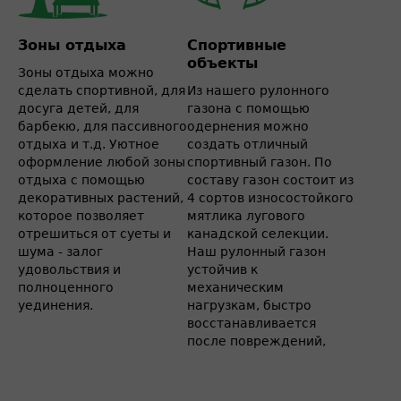
Зоны отдыха
Спортивные
объекты
Зоны отдыха можно
сделать спортивной, для
Из нашего рулонного
досуга детей, для
газона с помощью
барбекю, для пассивного
одернения можно
отдыха и т.д. Уютное
создать отличный
оформление любой зоны
спортивный газон. По
отдыха с помощью
составу газон состоит из
декоративных растений,
4 сортов износостойкого
которое позволяет
мятлика лугового
отрешиться от суеты и
канадской селекции.
шума - залог
Наш рулонный газон
удовольствия и
устойчив к
полноценного
механическим
уединения.
нагрузкам, быстро
восстанавливается
после повреждений,