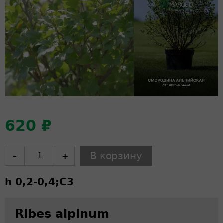
620 ₽
–
+
h 0,2-0,4;
C
3
Ribes alpinum