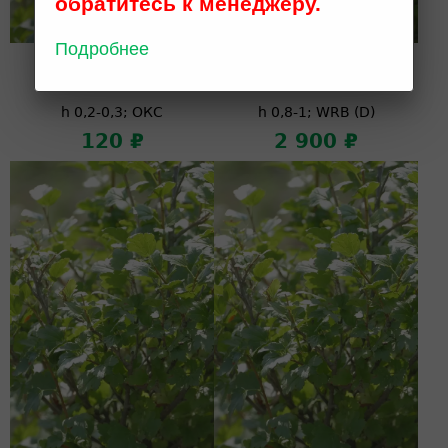
обратитесь к менеджеру.
Подробнее
Смородина
Смородина
альпийская
альпийская
h 0,2-0,3; ОКС
h 0,8-1; WRB (D)
120 ₽
2 900 ₽