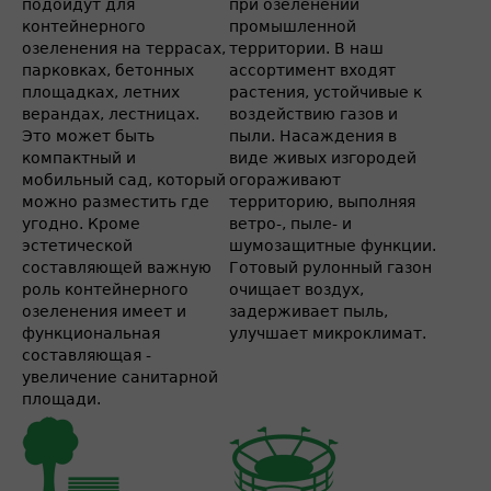
подойдут для
при озеленении
контейнерного
промышленной
озеленения на террасах,
территории. В наш
парковках, бетонных
ассортимент входят
площадках, летних
растения, устойчивые к
верандах, лестницах.
воздействию газов и
Это может быть
пыли. Насаждения в
компактный и
виде живых изгородей
мобильный сад, который
огораживают
можно разместить где
территорию, выполняя
угодно. Кроме
ветро-, пыле- и
эстетической
шумозащитные функции.
составляющей важную
Готовый рулонный газон
роль контейнерного
очищает воздух,
озеленения имеет и
задерживает пыль,
функциональная
улучшает микроклимат.
составляющая -
увеличение санитарной
площади.