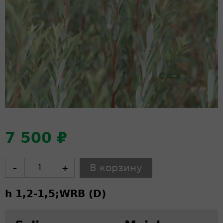
7 500 ₽
–
+
h 1,2-1,5;
WRB (D)