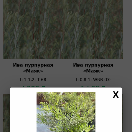
Ива пурпурная
Ива пурпурная
«Маяк»
«Маяк»
h 1-1,2; T 68
h 0,8-1; WRB (D)
7 000 ₽
6 500 ₽