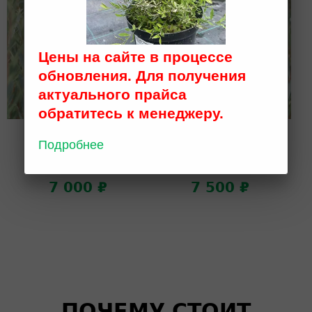
Цены на сайте в процессе
обновления. Для получения
актуального прайса
обратитесь к менеджеру.
Ива пурпурная
Ива пурпурная
Подробнее
«Маяк»
«Маяк»
h 1-1,2; WRB (D)
h 1-1,2; T 72
7 000 ₽
7 500 ₽
ПОЧЕМУ СТОИТ