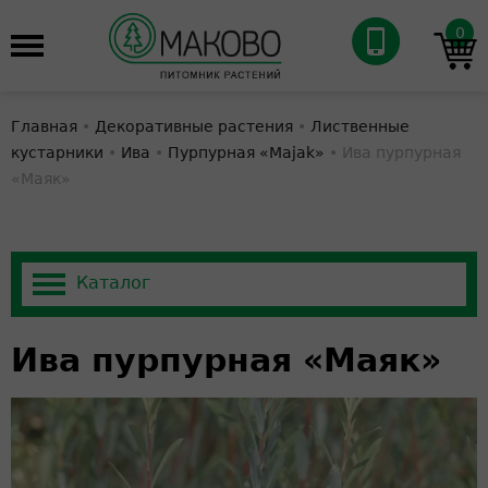
0
Главная
•
Декоративные растения
•
Лиственные
кустарники
•
Ива
•
Пурпурная «Majak»
•
Ива пурпурная
«Маяк»
Ива пурпурная «Маяк»