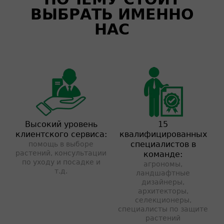
ВЫБРАТЬ ИМЕННО
НАС
Высокий уровень
15
клиентского сервиса:
квалифицированных
специалистов в
помощь в выборе
растений, консультации
команде:
по уходу и посадке и
агрономы,
т.д.
ландшафтные
дизайнеры,
архитекторы,
селекционеры,
специалисты по защите
растений