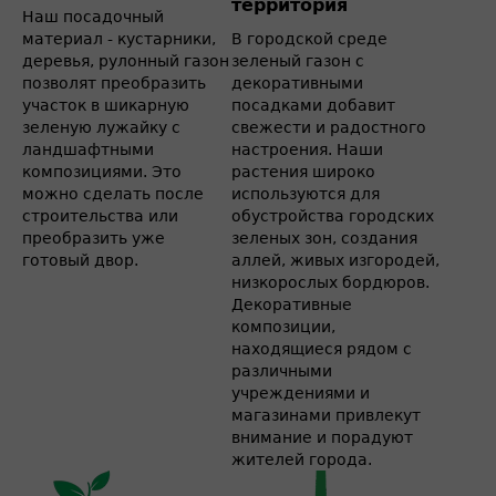
территория
Наш посадочный
материал - кустарники,
В городской среде
деревья, рулонный газон
зеленый газон с
позволят преобразить
декоративными
участок в шикарную
посадками добавит
зеленую лужайку с
свежести и радостного
ландшафтными
настроения. Наши
композициями. Это
растения широко
можно сделать после
используются для
строительства или
обустройства городских
преобразить уже
зеленых зон, создания
готовый двор.
аллей, живых изгородей,
низкорослых бордюров.
Декоративные
композиции,
находящиеся рядом с
различными
учреждениями и
магазинами привлекут
внимание и порадуют
жителей города.