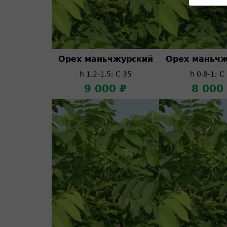
Орех маньчжурский
Орех маньчж
h 1,2-1,5; C 35
h 0,8-1; C
9 000 ₽
8 000