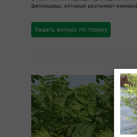
фитонциды, которые разгоняют комаров
Задать вопрос по товару