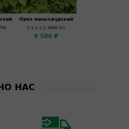
ский
Орех маньчжурский
700
h 1,5-1,7; WRB (D)
9 500 ₽
НО НАС