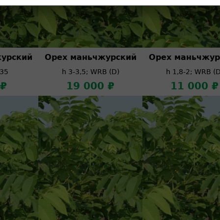
урский
Орех маньчжурский
Орех маньчжур
 35
h 3-3,5; WRB (D)
h 1,8-2; WRB (D
 ₽
19 000 ₽
11 000 ₽