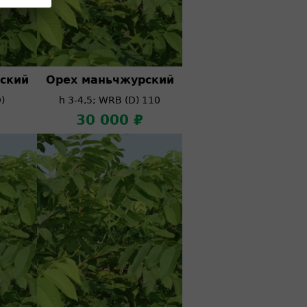
ский
Орех маньчжурский
)
h 3-4,5; WRB (D) 110
30 000 ₽