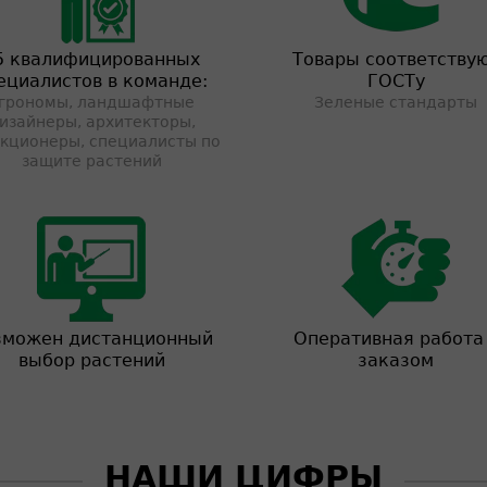
5 квалифицированных
Товары соответству
ециалистов в команде:
ГОСТу
грономы, ландшафтные
Зеленые стандарты
изайнеры, архитекторы,
кционеры, специалисты по
защите растений
зможен дистанционный
Оперативная работа
выбор растений
заказом
НАШИ ЦИФРЫ