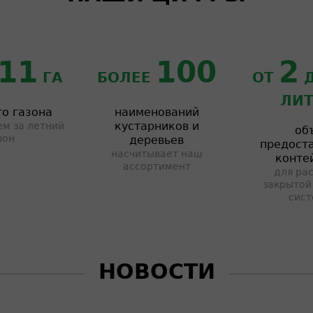
11
100
2
ГА
БОЛЕЕ
ОТ
ЛИТ
о газона
наименований
кустарников и
м за летний
об
зон
деревьев
предост
насчитывает наш
конте
ассортимент
для рас
закрытой
сист
НОВОСТИ