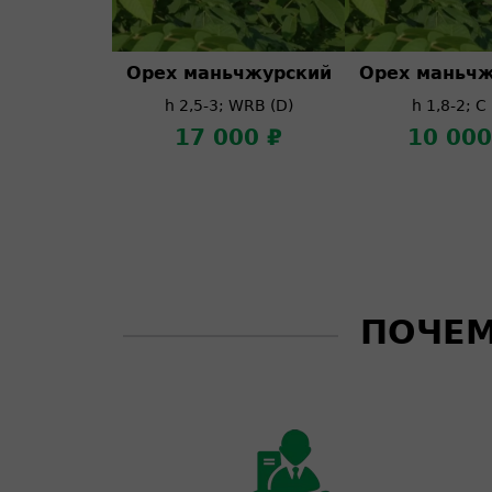
Орех маньчжурский
Орех маньчж
h 2,5-3; WRB (D)
h 1,8-2; C
17 000 ₽
10 000
ПОЧЕМ