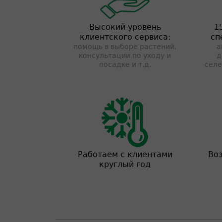
Высокий уровень
1
клиентского сервиса:
сп
помощь в выборе растений,
а
консультации по уходу и
д
посадке и т.д.
селе
Работаем с клиентами
Во
круглый год