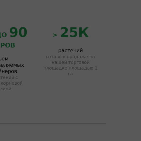
90
25К
ДО
>
РОВ
растений
готово к продаже на
ъем
нашей торговой
авляемых
площадке площадью 1
йнеров
га
тений с
 корневой
емой