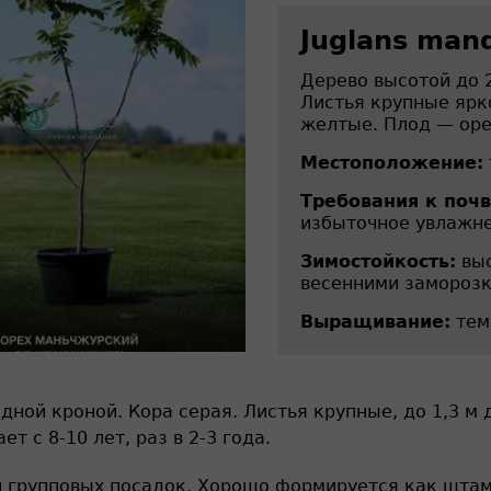
Juglans man
Дерево высотой до 
Листья крупные ярк
желтые. Плод — оре
Местоположение:
Требования к почв
избыточное увлажне
Зимостойкость:
выс
весенними заморозк
Выращивание:
тем
ной кроной. Кора серая. Листья крупные, до 1,3 м 
 с 8-10 лет, раз в 2-3 года.
и групповых посадок. Хорошо формируется как штам