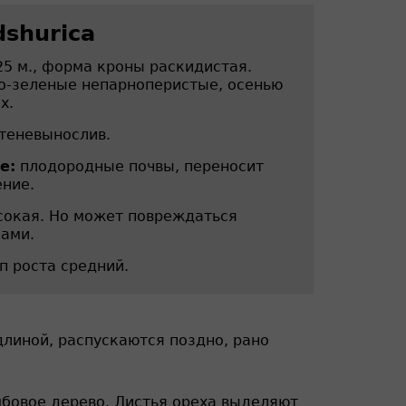
dshurica
25 м., форма кроны раскидистая.
о-зеленые непарноперистые, осенью
х.
теневынослив.
е:
плодородные почвы, переносит
ние.
окая. Но может повреждаться
ами.
п роста средний.
длиной, распускаются поздно, рано
бовое дерево. Листья ореха выделяют