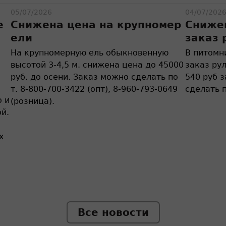
05/07/2026
04/07/202
е
Снижена цена на крупномер
Снижен
ели
заказ 
На крупномерную ель обыкновенную
В питомн
высотой 3-4,5 м. снижена цена до 45000
заказ рул
руб. до осени. Заказ можно сделать по
540 руб з
т. 8-800-700-3422 (опт), 8-960-793-0649
сделать п
о и
(розница).
й.
х
Все новости