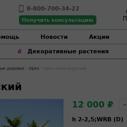
8-800-700-34-22
П
Получить консультацию
омощь
Новости
Акции
Декоративные растения
ые деревья
•
Орех
•
Орех маньчжурский
ский
12 000 ₽
–
h 2-2,5;
WRB (D)