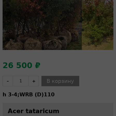
26 500 ₽
–
+
h 3-4;
WRB (D)
110
Acer tataricum