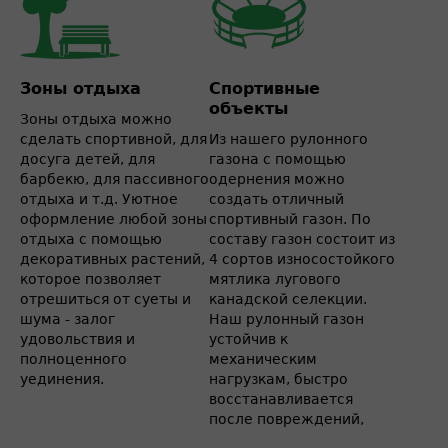
Зоны отдыха
Спортивные
объекты
Зоны отдыха можно
сделать спортивной, для
Из нашего рулонного
досуга детей, для
газона с помощью
барбекю, для пассивного
одернения можно
отдыха и т.д. Уютное
создать отличный
оформление любой зоны
спортивный газон. По
отдыха с помощью
составу газон состоит из
декоративных растений,
4 сортов износостойкого
которое позволяет
мятлика лугового
отрешиться от суеты и
канадской селекции.
шума - залог
Наш рулонный газон
удовольствия и
устойчив к
полноценного
механическим
уединения.
нагрузкам, быстро
восстанавливается
после повреждений,