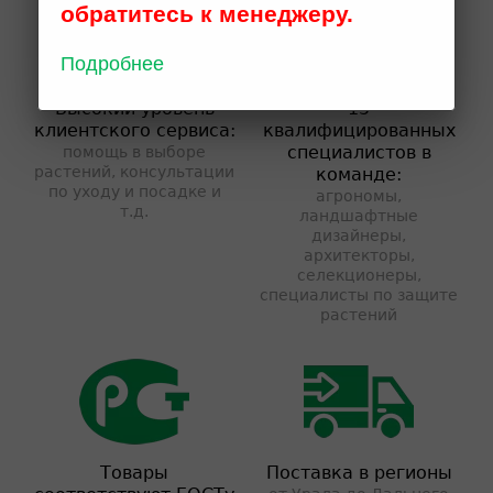
обратитесь к менеджеру.
Подробнее
Высокий уровень
15
клиентского сервиса:
квалифицированных
специалистов в
помощь в выборе
растений, консультации
команде:
по уходу и посадке и
агрономы,
т.д.
ландшафтные
дизайнеры,
архитекторы,
селекционеры,
специалисты по защите
растений
Товары
Поставка в регионы