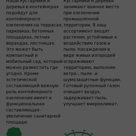
Наши кустарники и
Кустарники и деревья
деревья в контейнерах
занимают важное место
подойдут для
при озеленении
контейнерного
промышленной
озеленения на террасах,
территории. В наш
парковках, бетонных
ассортимент входят
площадках, летних
растения, устойчивые к
верандах, лестницах.
воздействию газов и
Это может быть
пыли. Насаждения в
компактный и
виде живых изгородей
мобильный сад, который
огораживают
можно разместить где
территорию, выполняя
угодно. Кроме
ветро-, пыле- и
эстетической
шумозащитные функции.
составляющей важную
Готовый рулонный газон
роль контейнерного
очищает воздух,
озеленения имеет и
задерживает пыль,
функциональная
улучшает микроклимат.
составляющая -
увеличение санитарной
площади.