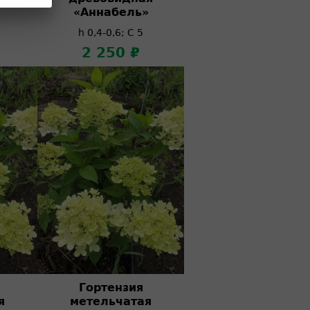
«Аннабель»
h 0,4-0,6; C 5
2 250 ₽
Гортензия
я
метельчатая