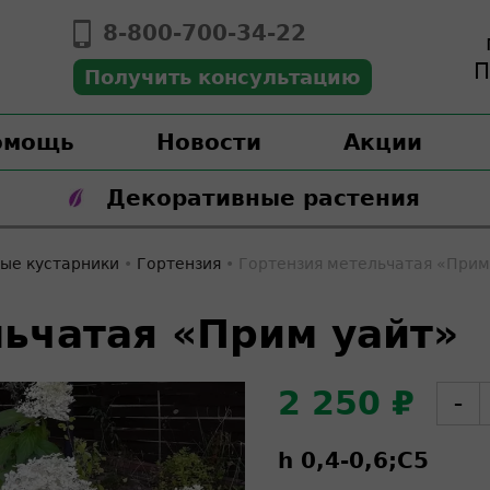
8-800-700-34-22
П
Получить консультацию
омощь
Новости
Акции
Декоративные растения
ые кустарники
•
Гортензия
•
Гортензия метельчатая «Прим
льчатая «Прим уайт»
2 250 ₽
–
h 0,4-0,6;
C
5