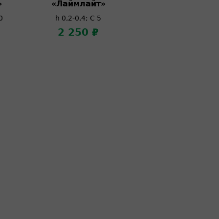
»
«Лаймлайт»
0
h 0,2-0,4; C 5
2 250 ₽