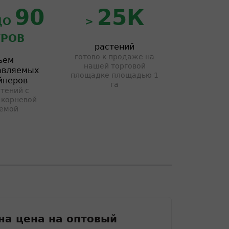
90
25К
ДО
>
РОВ
растений
готово к продаже на
ъем
нашей торговой
авляемых
площадке площадью 1
йнеров
га
тений с
 корневой
емой
6
а цена на оптовый