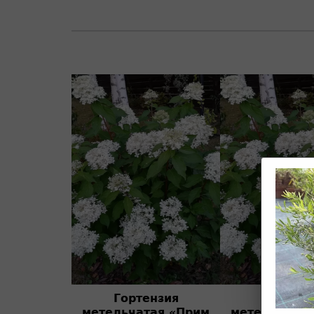
Гортензия
Гортенз
метельчатая «Прим
метельчатая