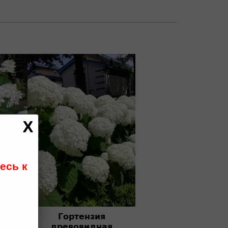
есь к
Гортензия
Прим
древовидная