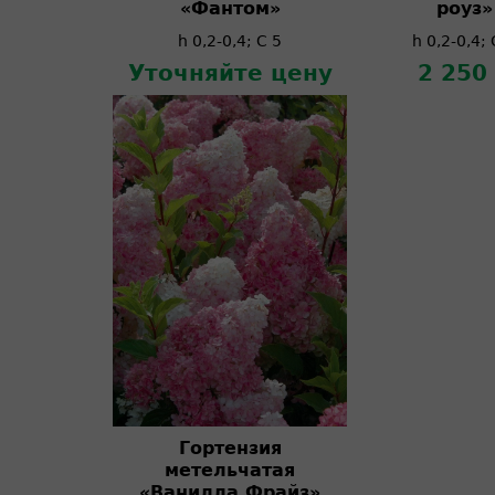
«Фантом»
роуз»
h 0,2-0,4; C 5
h 0,2-0,4; 
Уточняйте цену
2 250
Гортензия
метельчатая
«Ванилла Фрайз»