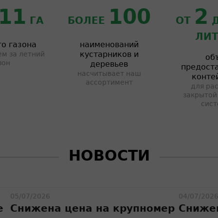
11
100
2
ГА
БОЛЕЕ
ОТ
ЛИТ
о газона
наименований
кустарников и
м за летний
об
зон
деревьев
предост
насчитывает наш
конте
ассортимент
для рас
закрытой
сист
НОВОСТИ
05/07/2026
04/07/202
е
Снижена цена на крупномер
Снижен