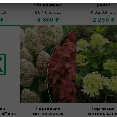
«Аннабель»
уайт»
C 15
h 0,4-0,6; C 15
h 0,2-0,4; C 5
 ₽
4 800 ₽
2 250 ₽
ия
Гортензия
Гортензия
 «Пинк
метельчатая
метельчата