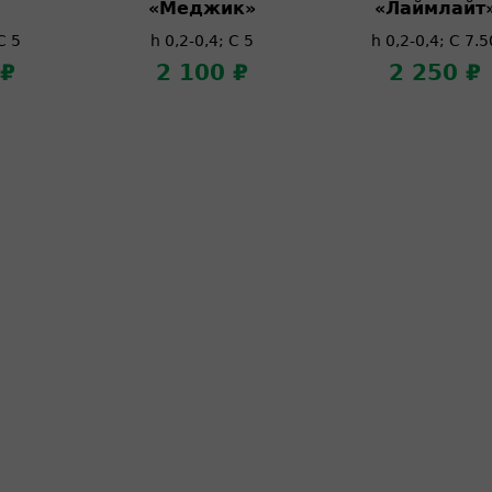
«Меджик»
«Лаймлайт
C 5
h 0,2-0,4; C 5
h 0,2-0,4; C 7.5
 ₽
2 100 ₽
2 250 ₽