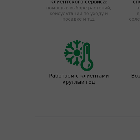
клиентского сервиса:
сп
помощь в выборе растений,
а
консультации по уходу и
д
посадке и т.д.
селе
Работаем с клиентами
Во
круглый год