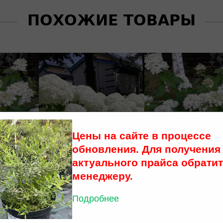
ПОХОЖИЕ ТОВАРЫ
Цены на сайте в процессе
обновления. Для получения
актуального прайса обратит
менеджеру.
Подробнее
ия
Гортензия
Гортензия
 «Прим
древовидная
метельчатая «