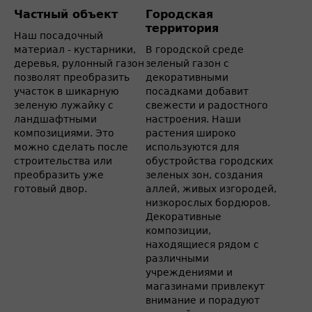
Частный объект
Городская
территория
Наш посадочный
материал - кустарники,
В городской среде
деревья, рулонный газон
зеленый газон с
позволят преобразить
декоративными
участок в шикарную
посадками добавит
зеленую лужайку с
свежести и радостного
ландшафтными
настроения. Наши
композициями. Это
растения широко
можно сделать после
используются для
строительства или
обустройства городских
преобразить уже
зеленых зон, создания
готовый двор.
аллей, живых изгородей,
низкорослых бордюров.
Декоративные
композиции,
находящиеся рядом с
различными
учреждениями и
магазинами привлекут
внимание и порадуют