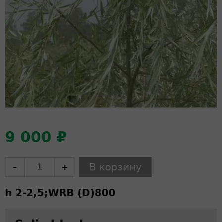
9 000 ₽
–
+
h 2-2,5;
WRB (D)
800