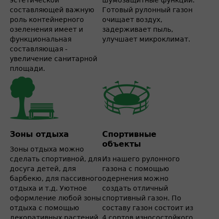
эстетической
шумозащитные функции.
составляющей важную
Готовый рулонный газон
роль контейнерного
очищает воздух,
озеленения имеет и
задерживает пыль,
функциональная
улучшает микроклимат.
составляющая -
увеличение санитарной
площади.
Зоны отдыха
Спортивные
объекты
Зоны отдыха можно
сделать спортивной, для
Из нашего рулонного
досуга детей, для
газона с помощью
барбекю, для пассивного
одернения можно
отдыха и т.д. Уютное
создать отличный
оформление любой зоны
спортивный газон. По
отдыха с помощью
составу газон состоит из
декоративных растений,
4 сортов износостойкого