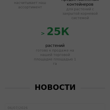
насчитывает наш
контейнеров
ассортимент
для растений с
закрытой корневой
системой
25К
>
растений
готово к продаже на
нашей торговой
площадке площадью 1
га
НОВОСТИ
06/07/2026