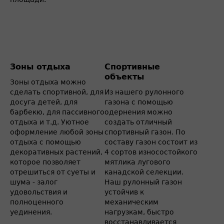
Зоны отдыха
Спортивные
объекты
Зоны отдыха можно
сделать спортивной, для
Из нашего рулонного
досуга детей, для
газона с помощью
барбекю, для пассивного
одернения можно
отдыха и т.д. Уютное
создать отличный
оформление любой зоны
спортивный газон. По
отдыха с помощью
составу газон состоит из
декоративных растений,
4 сортов износостойкого
которое позволяет
мятлика лугового
отрешиться от суеты и
канадской селекции.
шума - залог
Наш рулонный газон
удовольствия и
устойчив к
полноценного
механическим
уединения.
нагрузкам, быстро
восстанавливается