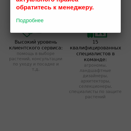
обратитесь к менеджеру.
Подробнее
Высокий уровень
15
клиентского сервиса:
квалифицированных
специалистов в
помощь в выборе
растений, консультации
команде:
по уходу и посадке и
агрономы,
т.д.
ландшафтные
дизайнеры,
архитекторы,
селекционеры,
специалисты по защите
растений