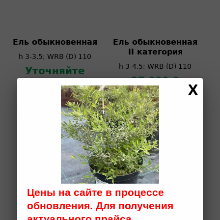
Ель обыкновенная
Ель обыкновенная
II категория
h 3-3,5; WRB (D) 110
h 3-4,5; WRB (D) 110
Уточняйте
цену
37 000 ₽
ПОЧЕМУ СТОИТ
ВЫБРАТЬ ИМЕННО
Цены на сайте в процессе
НАС
обновления. Для получения
актуального прайса