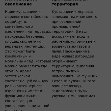
озеленение
территория
Наши кустарники и
Кустарники и деревья
деревья в контейнерах
занимают важное место
подойдут для
при озеленении
контейнерного
промышленной
озеленения на террасах,
территории. В наш
парковках, бетонных
ассортимент входят
площадках, летних
растения, устойчивые к
верандах, лестницах.
воздействию газов и
Это может быть
пыли. Насаждения в
компактный и
виде живых изгородей
мобильный сад, который
огораживают
можно разместить где
территорию, выполняя
угодно. Кроме
ветро-, пыле- и
эстетической
шумозащитные функции.
составляющей важную
Готовый рулонный газон
роль контейнерного
очищает воздух,
озеленения имеет и
задерживает пыль,
функциональная
улучшает микроклимат.
составляющая -
увеличение санитарной
площади.