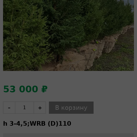
53 000 ₽
–
+
h 3-4,5;
WRB (D)
110