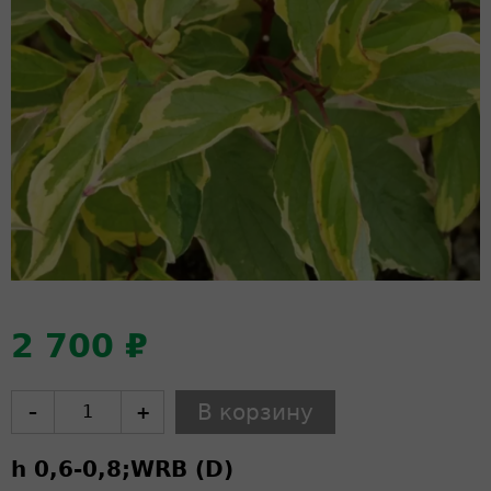
2 700 ₽
–
+
h 0,6-0,8;
WRB (D)