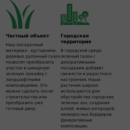
Частный объект
Городская
территория
Наш посадочный
материал - кустарники,
В городской среде
деревья, рулонный газон
зеленый газон с
позволят преобразить
декоративными
участок в шикарную
посадками добавит
зеленую лужайку с
свежести и радостного
ландшафтными
настроения. Наши
композициями. Это
растения широко
можно сделать после
используются для
строительства или
обустройства городских
преобразить уже
зеленых зон, создания
готовый двор.
аллей, живых изгородей,
низкорослых бордюров.
Декоративные
композиции,