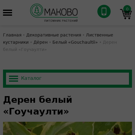
0
Главная
•
Декоративные растения
•
Лиственные
кустарники
•
Дёрен
•
Белый «Gouchaultii»
•
Дерен
белый «Гоучаулти»
Дерен белый
«Гоучаулти»