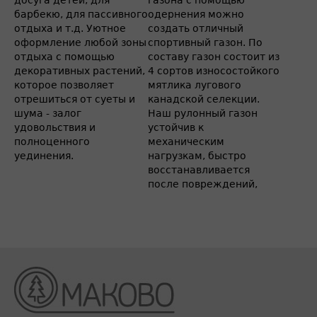
досуга детей, для
газона с помощью
барбекю, для пассивного
одернения можно
отдыха и т.д. Уютное
создать отличный
оформление любой зоны
спортивный газон. По
отдыха с помощью
составу газон состоит из
декоративных растений,
4 сортов износостойкого
которое позволяет
мятлика лугового
отрешиться от суеты и
канадской селекции.
шума - залог
Наш рулонный газон
удовольствия и
устойчив к
полноценного
механическим
уединения.
нагрузкам, быстро
восстанавливается
после повреждений,