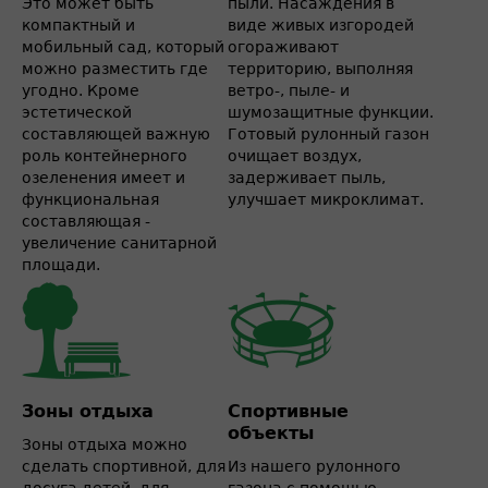
Это может быть
пыли. Насаждения в
компактный и
виде живых изгородей
мобильный сад, который
огораживают
можно разместить где
территорию, выполняя
угодно. Кроме
ветро-, пыле- и
эстетической
шумозащитные функции.
составляющей важную
Готовый рулонный газон
роль контейнерного
очищает воздух,
озеленения имеет и
задерживает пыль,
функциональная
улучшает микроклимат.
составляющая -
увеличение санитарной
площади.
Зоны отдыха
Спортивные
объекты
Зоны отдыха можно
сделать спортивной, для
Из нашего рулонного